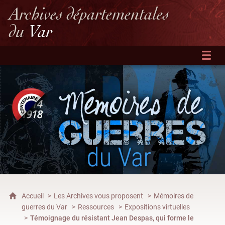
Archives départementales
du
Var
Accueil
Les Archives vous proposent
Mémoires de
guerres du Var
Ressources
Expositions virtuelles
Témoignage du résistant Jean Despas, qui forme le