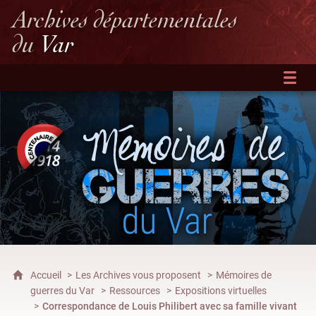
Archives départementales
du
Var
Accueil
Les Archives vous proposent
Mémoires de
guerres du Var
Ressources
Expositions virtuelles
Correspondance de Louis Philibert avec sa famille vivant