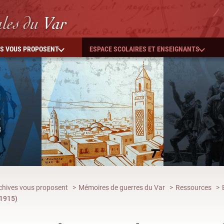
ales
du
Var
ES VOUS PROPOSENT
ESPACE SCOLAIRES ET ENSEIGNANTS
chives vous proposent
Mémoires de guerres du Var
Ressources
1915)