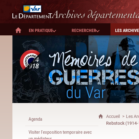
Département du Var
Archives département
EN PRATIQUE
RECHERCHER
LES ARCHIV
ACCUEIL
Accueil
Les Ar
Agenda
Rebstock (1914-
Visiter l'exposition temporaire avec
un médiateur