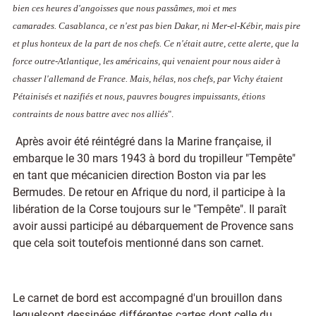
bien ces heures d'angoisses que nous passâmes, moi et mes
camarades.
Casablanca, ce n'est pas bien Dakar, ni Mer-el-Kébir, mais pire
et plus honteux de la part de nos chefs.
Ce n'était autre, cette alerte, que la
force outre-Atlantique, les américains, qui venaient pour nous aider à
chasser l'allemand de France. Mais, hélas, nos chefs, par Vichy étaient
Pét
a
inisés et nazifiés et nous, pauvres bougres impuissants, étions
contraints de nous battre avec nos alliés
".
Après avoir été réintégré dans la Marine française, il
embarque le 30 mars 1943 à bord du tropilleur "Tempête"
en tant que mécanicien direction Boston via par les
Bermudes. De retour en Afrique du nord, il participe à la
libération de la Corse toujours sur le "Tempête". Il paraît
avoir aussi participé au débarquement de Provence sans
que cela soit toutefois mentionné dans son carnet.
Le carnet de bord est accompagné d'un brouillon dans
lequelsont dessinées différentes cartes dont celle du