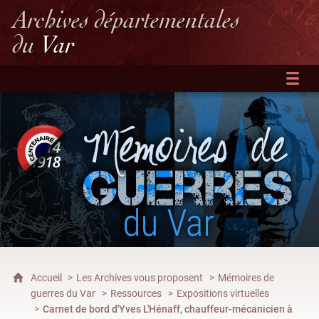
Archives départementales
du
Var
Accueil
Les Archives vous proposent
Mémoires de
guerres du Var
Ressources
Expositions virtuelles
Carnet de bord d'Yves L'Hénaff, chauffeur-mécanicien à