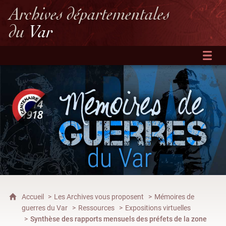
Archives départementales
du
Var
Accueil
Les Archives vous proposent
Mémoires de
guerres du Var
Ressources
Expositions virtuelles
Synthèse des rapports mensuels des préfets de la zone