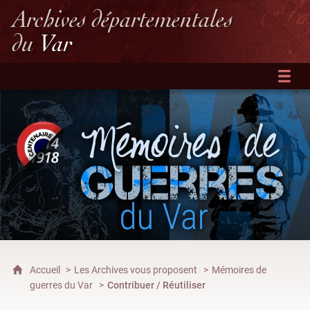
Archives départementales
du
Var
Accueil
Les Archives vous proposent
Mémoires de
guerres du Var
Contribuer / Réutiliser