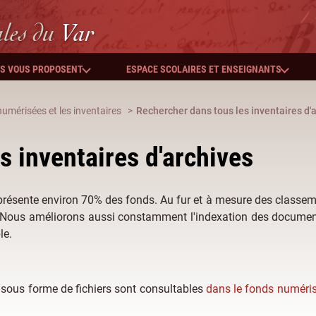
ales
du
Var
ES VOUS PROPOSENT
ESPACE SCOLAIRES ET ENSEIGNANTS
umérisées et les inventaires
Rechercher dans tous les inventaires d'
s inventaires d'archives
eprésente environ 70% des fonds. Au fur et à mesure des classem
. Nous améliorons aussi constamment l'indexation des documen
le.
s sous forme de fichiers sont consultables
dans le fonds numéris