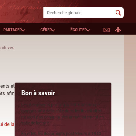
PARTAGER
GÉRER
ÉCOUTER
archives
ents et
Bon à savoir
ts afin
Les documents portant la lettre W comme
composante de la cote dans les inventaires
ne sont pas consultables immédiatement en
salle de lecture.
é de la
En effet, les documents postérieurs à 1940