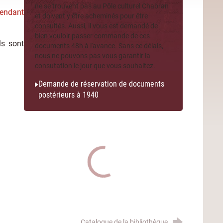
ne se trouvent pas au Pôle culturel Chabran
pendant
et doivent y être acheminés pour être
consultés. Aussi, il vous est demandé de
bien vouloir passer commande de ces
ls sont
documents 48h à l'avance. Sans ce délais,
nous ne pouvons pas vous garantir la
consutation le jour que vous souhaitez.
Demande de réservation de documents
postérieurs à 1940
Catalogue de la bibliothèque