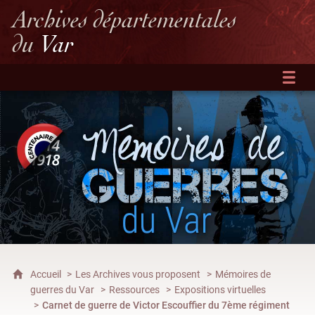
Archives départementales
du
Var
Accueil
Les Archives vous proposent
Mémoires de
guerres du Var
Ressources
Expositions virtuelles
Carnet de guerre de Victor Escouffier du 7ème régiment