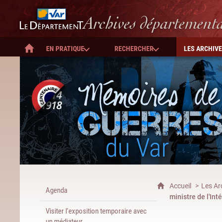
Département du Var
Archives département
EN PRATIQUE
RECHERCHER
LES ARCHIV
ACCUEIL
Accueil
Les Ar
Agenda
ministre de l'In
Visiter l'exposition temporaire avec
un médiateur