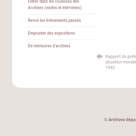
Entrer dans les coulisses des
Archives (visites et interviews)
Revoir les événements passés
Emprunter des expositions
De mémoires d'archives
Rapport du préfet
situation moral
1942
©
Archives dépa