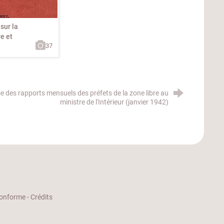
sur la
e et
37
e des rapports mensuels des préfets de la zone libre au
ministre de l'Intérieur (janvier 1942)
 conforme
-
Crédits