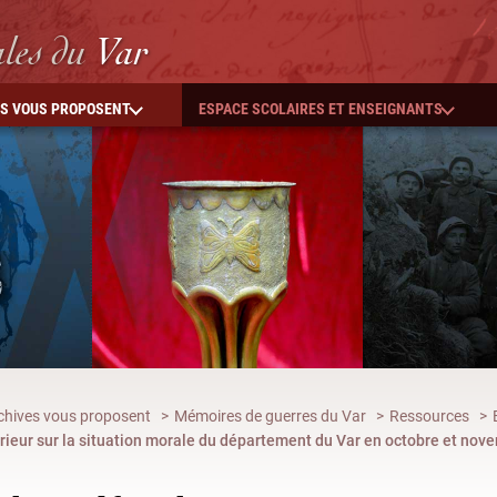
ales
du
Var
ES VOUS PROPOSENT
ESPACE SCOLAIRES ET ENSEIGNANTS
chives vous proposent
Mémoires de guerres du Var
Ressources
térieur sur la situation morale du département du Var en octobre et no