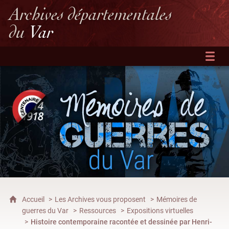
Archives départementales
du
Var
Accueil
Les Archives vous proposent
Mémoires de
guerres du Var
Ressources
Expositions virtuelles
Histoire contemporaine racontée et dessinée par Henri-