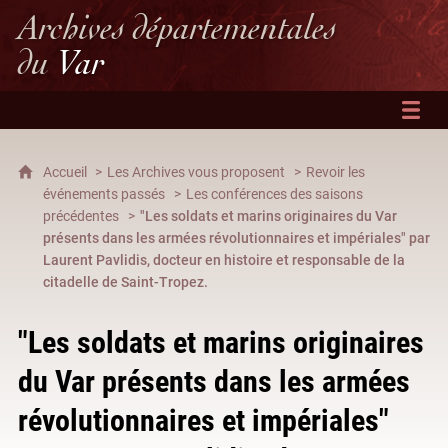
Archives départementales
du
Var
Accueil
Les Archives vous proposent
Revoir les
événements passés
Les conférences des saisons
précédentes
"Les soldats et marins originaires du Var
présents dans les armées révolutionnaires et impériales" par
Laurent Pavlidis, docteur en histoire et responsable de la
citadelle de Saint-Tropez.
"Les soldats et marins originaires
du Var présents dans les armées
révolutionnaires et impériales"