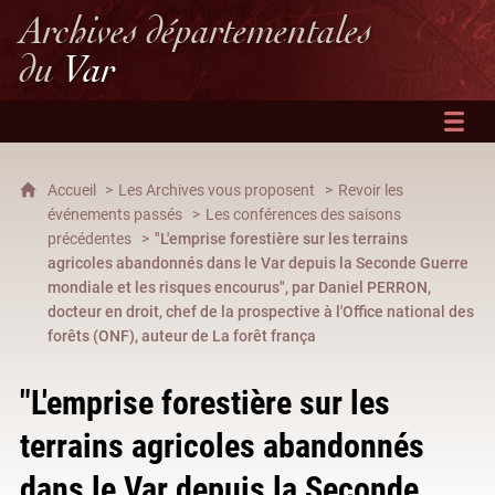
Archives départementales
du
Var
Accueil
Les Archives vous proposent
Revoir les
événements passés
Les conférences des saisons
précédentes
"L'emprise forestière sur les terrains
agricoles abandonnés dans le Var depuis la Seconde Guerre
mondiale et les risques encourus", par Daniel PERRON,
docteur en droit, chef de la prospective à l'Office national des
forêts (ONF), auteur de La forêt frança
"L'emprise forestière sur les
terrains agricoles abandonnés
dans le Var depuis la Seconde