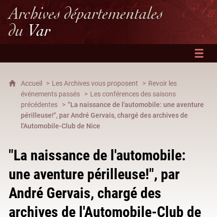
Archives départementales
du
Var
Accueil
Les Archives vous proposent
Revoir les
événements passés
Les conférences des saisons
précédentes
"La naissance de l'automobile: une aventure
périlleuse!", par André Gervais, chargé des archives de
l'Automobile-Club de Nice
"La naissance de l'automobile:
une aventure périlleuse!", par
André Gervais, chargé des
archives de l'Automobile-Club de