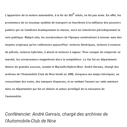
e
L'apparition de la voiture automobile, à la fin du XIX
siècle, ne fut pas aisée. En effet, les
promoteurs de ce nouveau système de transport se heurtèrent à la méfiance des pouvoirs
publics qui en limitèrent drastiquement la vitesse, voire lui interdirent périodiquement la
voie publique. Malgré cela, les constructeurs de l'époque continuèrent à innover avec des
moyens originaux qu'on redécouvre aujourd'hui: voitures électriques, voitures à essence
de pétrole, voitures hybrides, à alcool et voitures à vapeur. Pour essayer de remporter ce
marché, les constructeurs imaginèrent alors la compétition. Le Var fut un département
témoin de grandes courses, comme le Marseille-Hyères-Nice. André Gervais, chargé des
archives de l'Automobile Club de Nice fondé en 1896, évoquera ces temps héroïques, en
ressuscitant des noms, des marques disparues, et en mettant l'accent sur cette aventure
dans ce département qui fut un témoin et acteur privilégié de la naissance de
l'automobile.
Conférencier: André Gervais, chargé des archives de
l'Automobile-Club de Nice