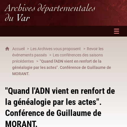
Archives départementales
du
Var
Accueil
Les Archives vous proposent
Revoir les
événements passés
Les conférences des saisons
précédentes
"Quand l'ADN vient en renfort de la
généalogie par les actes". Conférence de Guillaume de
MORANT.
"Quand l'ADN vient en renfort de
la généalogie par les actes".
Conférence de Guillaume de
MORANT.