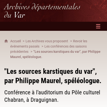
Archives départementales
du
Var
Accueil
Les Archives vous proposent
Revoir les
événements passés
Les conférences des saisons
précédentes
"Les sources karstiques du var", par Philippe
Maurel, spéléologue.
"Les sources karstiques du var",
par Philippe Maurel, spéléologue.
Conférence à l'auditorium du Pôle culturel
Chabran, à Draguignan.