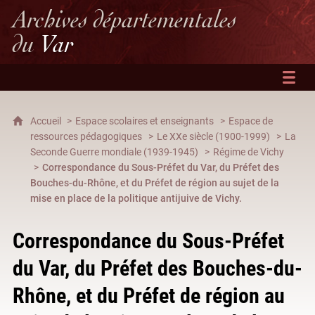
Archives départementales
du
Var
Accueil
Espace scolaires et enseignants
Espace de
ressources pédagogiques
Le XXe siècle (1900-1999)
La
Seconde Guerre mondiale (1939-1945)
Régime de Vichy
Correspondance du Sous-Préfet du Var, du Préfet des
Bouches-du-Rhône, et du Préfet de région au sujet de la
mise en place de la politique antijuive de Vichy.
Correspondance du Sous-Préfet
du Var, du Préfet des Bouches-du-
Rhône, et du Préfet de région au