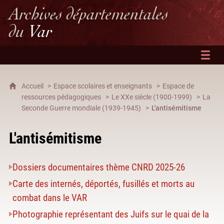
Archives départementales
du
Var
Accueil
Espace scolaires et enseignants
Espace de
ressources pédagogiques
Le XXe siècle (1900-1999)
La
Seconde Guerre mondiale (1939-1945)
L'antisémitisme
L'antisémitisme
Dossiers documentaires thème CNRD 2025-26
Carte des internés, déportés, fusillés et morts au
combat dans le VAR
Photographie représentant des Juifs sur le quai de la