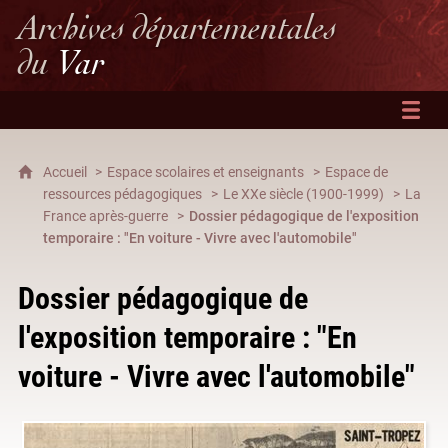
Archives départementales
du
Var
Accueil
Espace scolaires et enseignants
Espace de
ressources pédagogiques
Le XXe siècle (1900-1999)
La
France après-guerre
Dossier pédagogique de l'exposition
temporaire : "En voiture - Vivre avec l'automobile"
Dossier pédagogique de
l'exposition temporaire : "En
voiture - Vivre avec l'automobile"