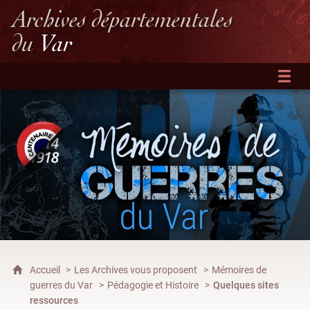
Archives départementales
du
Var
Accueil
Les Archives vous proposent
Mémoires de
guerres du Var
Pédagogie et Histoire
Quelques sites
ressources