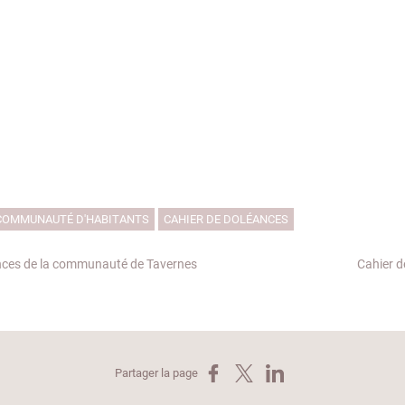
COMMUNAUTÉ D'HABITANTS
CAHIER DE DOLÉANCES
nces de la communauté de Tavernes
Cahier d
Partager sur Facebook
Partager sur X
Partager sur LinkedIn
Partager la page