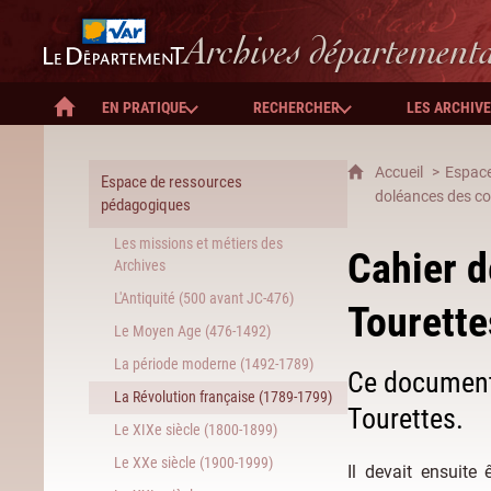
Département du Var
Archives département
EN PRATIQUE
RECHERCHER
LES ARCHIV
ACCUEIL
Accueil
Espace
Espace de ressources
doléances des c
pédagogiques
Les missions et métiers des
Cahier d
Archives
L'Antiquité (500 avant JC-476)
Tourette
Le Moyen Age (476-1492)
La période moderne (1492-1789)
Ce document 
La Révolution française (1789-1799)
Tourettes.
Le XIXe siècle (1800-1899)
Le XXe siècle (1900-1999)
Il devait ensuite