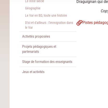
Le XXIe siècle
Draguignan qui dev
Géographie
Copy
Le Var en BD, toute une histoire
Pistes pédagog
D'ici et d'ailleurs : l'immigration dans
le Var
Activités proposées
Projets pédagogiques et
partenariats
Stage de formation des enseignants
Jeux et activités