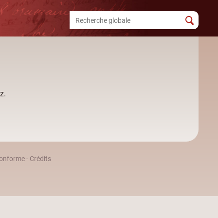
z.
 conforme
-
Crédits