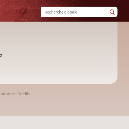
z.
 conforme
-
Crédits