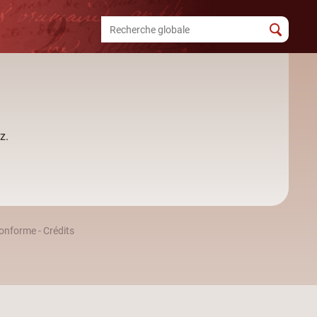
z.
 conforme
-
Crédits