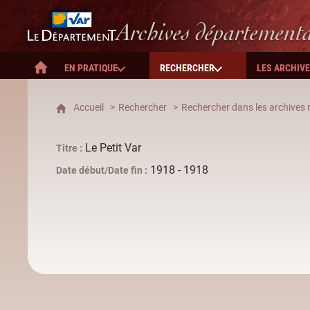
Département du Var
Archives département
EN PRATIQUE
RECHERCHER
LES ARCHIV
ACCUEIL
Accueil
Rechercher
Rechercher dans les archives n
Le Petit Var
Titre
1918 - 1918
Date début/Date fin