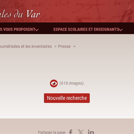
ales
du
Var
ES VOUS PROPOSENT
ESPACE SCOLAIRES ET ENSEIGNANTS
umérisées et les inventaires
Presse
(616 images)
Nouvelle recherche
Partager sur Facebook
Partager sur X
Partager sur LinkedIn
Partager la page