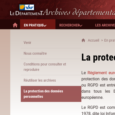
Département du Var
Archives département
EN PRATIQUE
RECHERCHER
LES ARCHIV
ACCUEIL
Accueil
En pra
Venir
Nous connaître
La prote
Conditions pour consulter et
reproduire
Le
Règlement eu
protection des do
Réutiliser les archives
ou RGPD est entr
La protection des données
dans tous les 
personnelles
européenne.
Le RGPD est compl
1978, dite loi Info