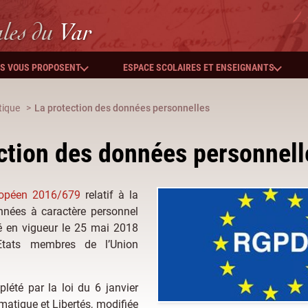
ales
du
Var
ES VOUS PROPOSENT
ESPACE SCOLAIRES ET ENSEIGNANTS
tique
La protection des données personnelles
ction des données personnell
ropéen 2016/679
relatif à la
nnées à caractère personnel
é en vigueur le 25 mai 2018
Etats membres de l’Union
été par la loi du 6 janvier
rmatique et Libertés, modifiée