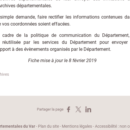
Archives départementales.
simple demande, faire rectifier les informations contenues da
 vos coordonnées soient effacées.
 cadre de la politique de communication du Département, 
e réutilisée par les services du Département pour envoyer 
apport à des évènements organisés par le Département.
Fiche mise à jour le 8 février 2019
chives
Partager sur Facebook
Partager sur X
Partager sur LinkedIn
Partager la page
rtementales du Var
-
Plan du site
-
Mentions légales
-
Accessibilité : non