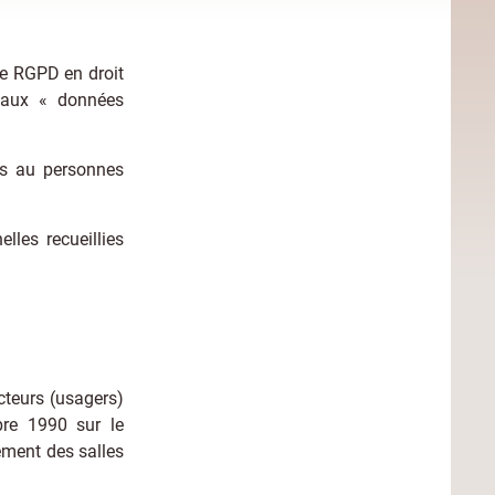
 le RGPD en droit
 aux « données
es au personnes
lles recueillies
cteurs (usagers)
bre 1990 sur le
ement des salles