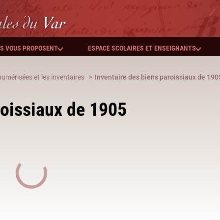
ales
du
Var
ES VOUS PROPOSENT
ESPACE SCOLAIRES ET ENSEIGNANTS
umérisées et les inventaires
Inventaire des biens paroissiaux de 190
roissiaux de 1905