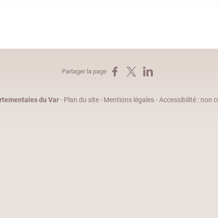
Partager sur Facebook
Partager sur X
Partager sur LinkedIn
Partager la page
rtementales du Var
-
Plan du site
-
Mentions légales
-
Accessibilité : non