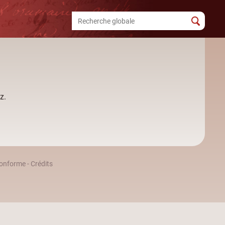
z.
 conforme
-
Crédits