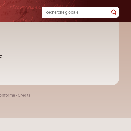
z.
 conforme
-
Crédits