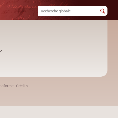
z.
 conforme
-
Crédits